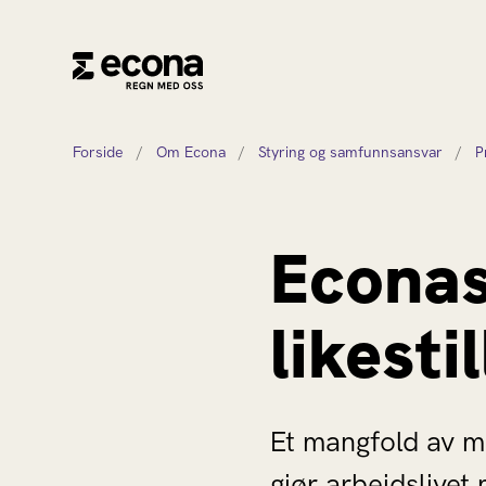
Forside
/
Om Econa
/
Styring og samfunnsansvar
/
P
Econa
likesti
Et mangfold av me
gjør arbeidslivet