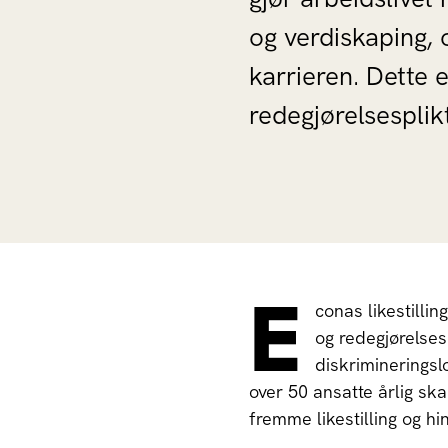
og verdiskaping, 
karrieren. Dette e
redegjørelsesplik
E
conas likestillin
og redegjørelsesp
diskrimineringsl
over 50 ansatte årlig skal
fremme likestilling og h