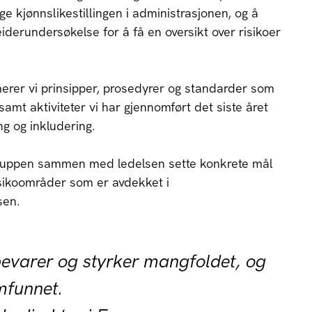
gge kjønnslikestillingen i administrasjonen, og å
erundersøkelse for å få en oversikt over risikoer
erer vi prinsipper, prosedyrer og standarder som
samt aktiviteter vi har gjennomført det siste året
ng og inkludering.
ruppen sammen med ledelsen sette konkrete mål
risikoområder som er avdekket i
sen.
bevarer og styrker mangfoldet, og
mfunnet.