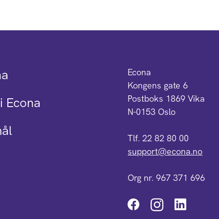
na
Econa
Kongens gate 6
Postboks 1869 Vika
i Econa
N-0153 Oslo
mål
Tlf. 22 82 80 00
support@econa.no
Org nr. 967 371 696
Instagra