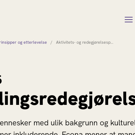
rinsipper og etterlevelse
/
Aktivitets- og redegjørelsesp…
s
llingsredegjørel
nnesker med ulik bakgrunn og kulturell
 mer inkluderende. Econa mener at mang