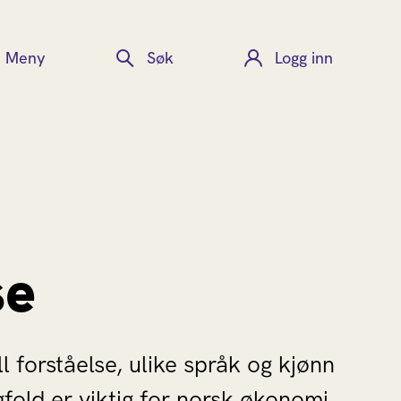
Meny
Søk
Logg inn
se
 forståelse, ulike språk og kjønn
fold er viktig for norsk økonomi