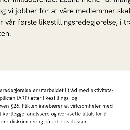
og vi jobber for at våre medlemmer skal h
r vår første likestillingsredegjørelse, i 
ten.
gsredegjørelse er utarbeidet i tråd med aktivitets-
likten (ARP) etter likestillings- og
oven §26. Plikten innebærer at virksomheter med
 kartlegge, analysere og iverksette tiltak for å
indre diskriminering på arbeidsplassen.