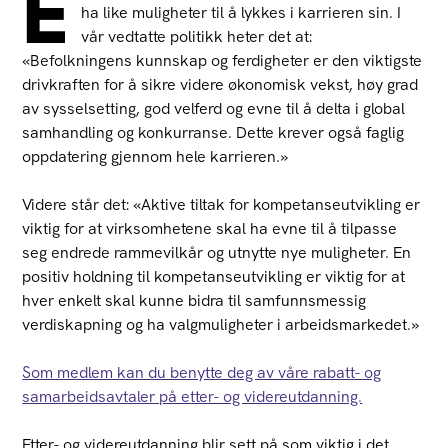
E
ha like muligheter til å lykkes i karrieren sin. I
vår vedtatte politikk heter det at:
«Befolkningens kunnskap og ferdigheter er den viktigste
drivkraften for å sikre videre økonomisk vekst, høy grad
av sysselsetting, god velferd og evne til å delta i global
samhandling og konkurranse. Dette krever også faglig
oppdatering gjennom hele karrieren.»­­
Videre står det: «Aktive tiltak for kompetanseutvikling er
viktig for at virksomhetene skal ha evne til å tilpasse
seg endrede rammevilkår og utnytte nye muligheter. En
positiv holdning til kompetanseutvikling er viktig for at
hver enkelt skal kunne bidra til samfunnsmessig
verdiskapning og ha valgmuligheter i arbeidsmarkedet.»
Som medlem kan du benytte deg av våre rabatt- og
samarbeidsavtaler på etter- og videreutdanning.
Etter- og videreutdanning blir sett på som viktig i det