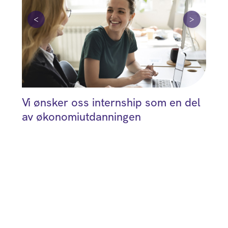
<
>
Vi ønsker oss internship som en del
Bor
av økonomiutdanningen
Bet
øko