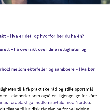
kt – Hva er det, og hvorfor bør du ha én?
verett – Få oversikt over dine rettigheter og
rhold mellom ektefeller og samboere – Hva bør
igheten til å få praktiske råd og stille spørsmål
ordea – eksperter som også er tilgjengelige for våre
onas fordelaktige medlemsavtale med Nordea
.
tilgang til juridisk rådgivning for veiledning,