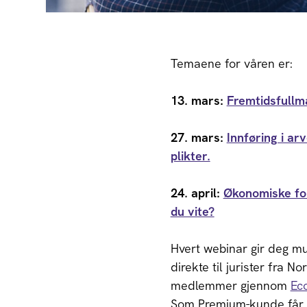
Temaene for våren er:
13. mars:
Fremtidsfullma
27. mars:
Innføring i ar
plikter.
24. april:
Økonomiske fo
du vite?
Hvert webinar gir deg mul
direkte til jurister fra N
medlemmer gjennom
Ec
Som Premium-kunde får du 