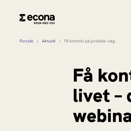
Forside
/
Aktuelt
/
Få kontroll på juridiske valg…
Få kont
livet –
webina