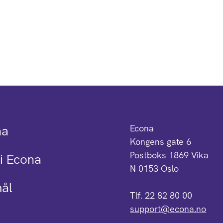
na
Econa
Kongens gate 6
Postboks 1869 Vika
i Econa
N-0153 Oslo
mål
Tlf. 22 82 80 00
support@econa.no