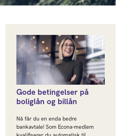
Gode betingelser på
boliglån og billån
Nå får du en enda bedre
bankavtale! Som Econa-medlem
kvalifiserer du automatisk til