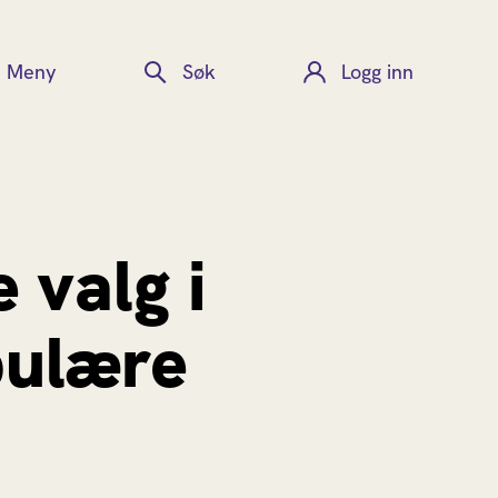
Meny
Søk
Logg inn
 valg i
pulære