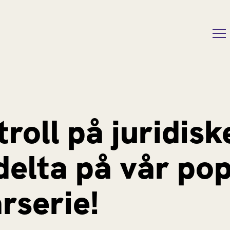
roll på juridiske
 delta på vår po
rserie!