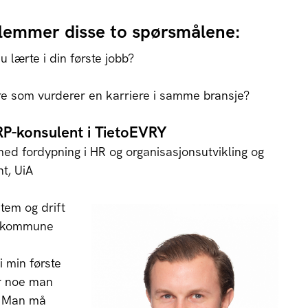
dlemmer disse to spørsmålene:
u lærte i din første jobb?
ndre som vurderer en karriere i samme bransje?
RP-konsulent i TietoEVRY
ed fordypning i HR og organisasjonsutvikling og
t, UiA
tem og drift
m kommune
i min første
er noe man
. Man må