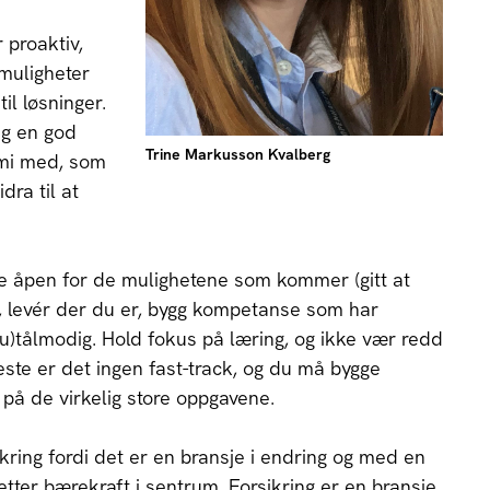
 proaktiv,
muligheter
il løsninger.
eg en god
Trine Markusson Kvalberg
emi med, som
dra til at
re åpen for de mulighetene som kommer (gitt at
 levér der du er, bygg kompetanse som har
(u)tålmodig. Hold fokus på læring, og ikke vær redd
fleste er det ingen fast-track, og du må bygge
s på de virkelig store oppgavene.
sikring fordi det er en bransje i endring og med en
tter bærekraft i sentrum. Forsikring er en bransje