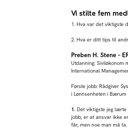
Vi stilte fem me
1. Hva var det viktigste d
2. Hva er ditt tips til a
Preben H. Stene – E
Utdanning: Siviløkonom m
International Managemen
Første jobb: Rådgiver Sys
i Lønnsenheten i Bæru
1.
Det viktigste jeg lærte 
jobb, er at ansvar ikke 
får, men noe man må ta