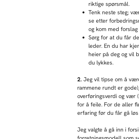
riktige spørsmål.
Tenk neste steg; vær
se etter forbedrings
og kom med forslag t
Sørg for at du får d
leder. En du har kj
heier på deg og vil bi
du lykkes.
2.
Jeg vil tipse om å væ
rammene rundt er gode),
overføringsverdi og vær 
for å feile. For de aller 
erfaring før du får gå lø
Jeg valgte å gå inn i for
forretningsmodell som se