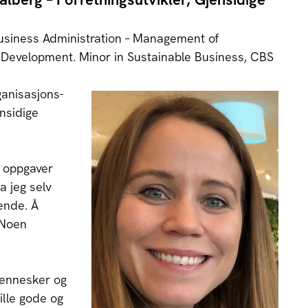
siness Administration – Management of
 Development. Minor in Sustainable Business, CBS
ganisasjons-
nsidige
e oppgaver
a jeg selv
ende. Å
 Noen
mennesker og
ille gode og