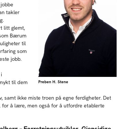
g jobbe
an takler
g.
 litt glemt,
 som Bærum
ligheter til
erfaring som
este jobb.
i
dmykt til dem
Preben H. Stene
 samt ikke miste troen på egne ferdigheter. Det
ål for å lære, men også for å utfordre etablerte
lberg – Forretningsutvikler, Gjensidige