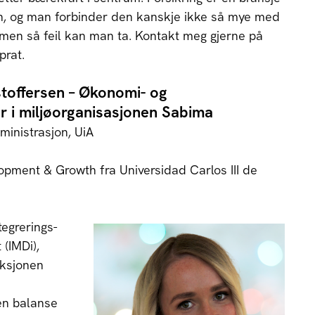
n, og man forbinder den kanskje ikke så mye med
 men så feil kan man ta. Kontakt meg gjerne på
prat.
stoffersen – Økonomi- og
r i miljøorganisasjonen Sabima
inistrasjon, UiA
opment & Growth fra Universidad Carlos III de
tegrerings-
(IMDi),
eksjonen
en balanse