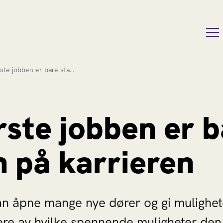
ste jobben er bare sta…
rste jobben er 
n på karrieren
an åpne mange nye dører og gi muligheter
rere av hvilke spennende muligheter den