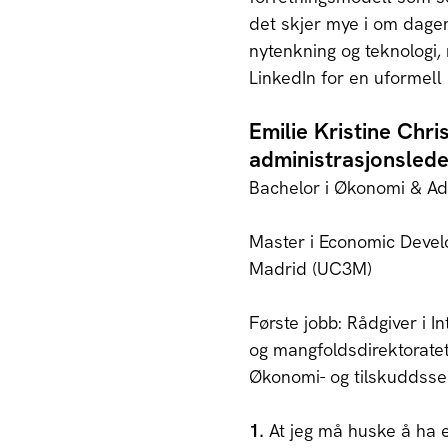
det skjer mye i om dage
nytenkning og teknologi,
LinkedIn for en uformell 
Emilie Kristine Chri
administrasjonslede
Bachelor i Økonomi & Adm
Master i Economic Devel
Madrid (UC3M)
Første jobb: Rådgiver i In
og mangfoldsdirektoratet 
Økonomi- og tilskuddss
1.
At jeg må huske å ha 