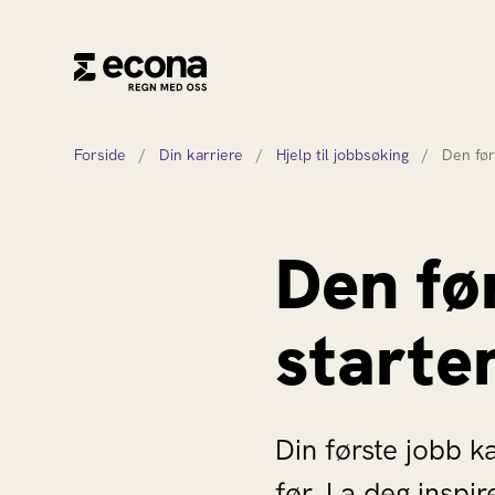
Forside
/
Din karriere
/
Hjelp til jobbsøking
/
Den før
Den fø
starte
Din første jobb k
før. La deg inspi