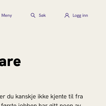
Meny
Søk
Logg inn
bare
 du kanskje ikke kjente til fra
 første jobben har gitt noen av