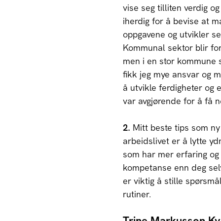
vise seg tilliten verdig o
iherdig for å bevise at m
oppgavene og utvikler se
Kommunal sektor blir fort
men i en stor kommune
fikk jeg mye ansvar og mu
å utvikle ferdigheter og 
var avgjørende for å få n
2.
Mitt beste tips som ny 
arbeidslivet er å lytte y
som har mer erfaring og
kompetanse enn deg selv,
er viktig å stille spørsm
rutiner.
Trine Markusson Kva